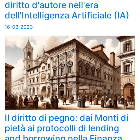
diritto d'autore nell'era
dell'Intelligenza Artificiale (IA)
16-03-2023
Il diritto di pegno: dai Monti di
pietà ai protocolli di lending
and borrowing nella Finanza